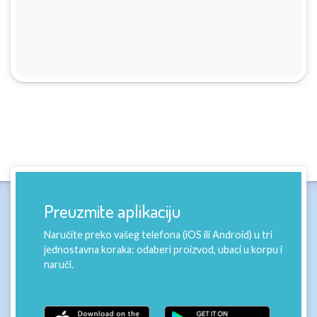
Preuzmite aplikaciju
Naručite preko vašeg telefona (iOS ili Android) u tri
jednostavna koraka: odaberi proizvod, ubaci u korpu i
naruči.