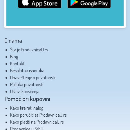
O nama
Šta je ProdavnicaU.rs
Blog
Kontakt
Besplatna isporuka
Obaveštenje o privatnosti
Politika privatnosti
Uslovi korišćenja
Pomoć pri kupovini
Kako kreirati nalog
Kako poručiti sa ProdavnicaU.rs
Kako platiti na ProdavnicaU.rs
Prodavnica u Srbiji