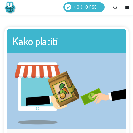
( 0 )
0
RSD
Kako platiti