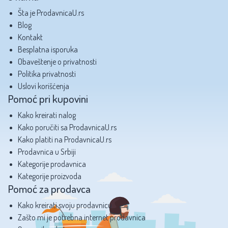
Šta je ProdavnicaU.rs
Blog
Kontakt
Besplatna isporuka
Obaveštenje o privatnosti
Politika privatnosti
Uslovi korišćenja
Pomoć pri kupovini
Kako kreirati nalog
Kako poručiti sa ProdavnicaU.rs
Kako platiti na ProdavnicaU.rs
Prodavnica u Srbiji
Kategorije prodavnica
Kategorije proizvoda
Pomoć za prodavca
Kako kreirati svoju prodavnicu
Zašto mi je potrebna internet prodavnica