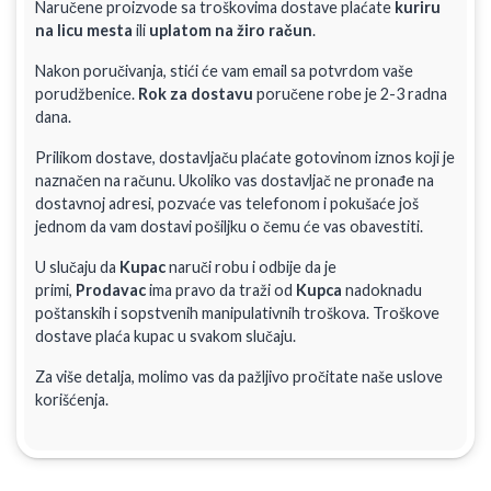
Naručene proizvode sa troškovima dostave plaćate
kuriru
na licu mesta
ili
uplatom na žiro račun
.
Nakon poručivanja, stići će vam email sa potvrdom vaše
porudžbenice.
Rok za dostavu
poručene robe je 2-3 radna
dana.
Prilikom dostave, dostavljaču plaćate gotovinom iznos koji je
naznačen na računu. Ukoliko vas dostavljač ne pronađe na
dostavnoj adresi, pozvaće vas telefonom i pokušaće još
jednom da vam dostavi pošiljku o čemu će vas obavestiti.
U slučaju da
Kupac
naruči robu i odbije da je
primi,
Prodavac
ima pravo da traži od
Kupca
nadoknadu
poštanskih i sopstvenih manipulativnih troškova. Troškove
dostave plaća kupac u svakom slučaju.
Za više detalja, molimo vas da pažljivo pročitate naše uslove
korišćenja.