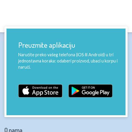
Preuzmite aplikaciju
Naručite preko vašeg telefona (iOS ili Android) u tri
jednostavna koraka: odaberi proizvod, ubaci u korpu i
naruči.
O nama