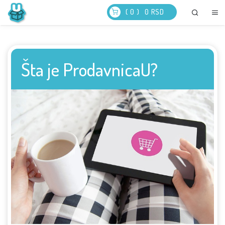
( 0 )
0
RSD
Šta je ProdavnicaU?