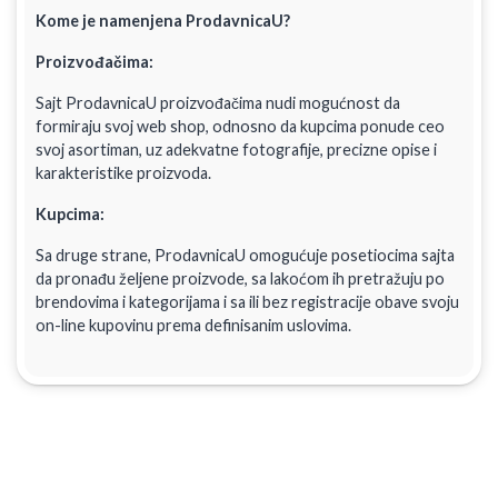
Kome je namenjena ProdavnicaU?
Proizvođačima:
Sajt ProdavnicaU proizvođačima nudi mogućnost da
formiraju svoj web shop, odnosno da kupcima ponude ceo
svoj asortiman, uz adekvatne fotografije, precizne opise i
karakteristike proizvoda.
Kupcima:
Sa druge strane, ProdavnicaU omogućuje posetiocima sajta
da pronađu željene proizvode, sa lakoćom ih pretražuju po
brendovima i kategorijama i sa ili bez registracije obave svoju
on-line kupovinu prema definisanim uslovima.