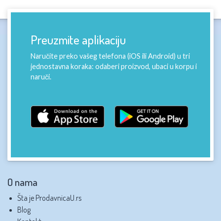
Preuzmite aplikaciju
Naručite preko vašeg telefona (iOS ili Android) u tri
jednostavna koraka: odaberi proizvod, ubaci u korpu i
naruči.
O nama
Šta je ProdavnicaU.rs
Blog