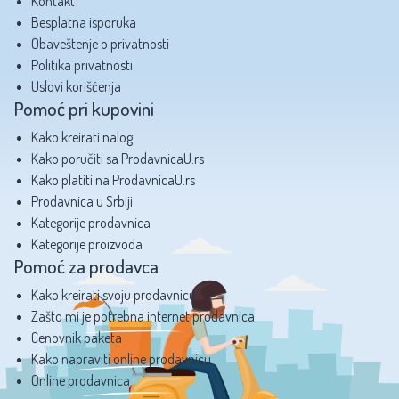
Kontakt
Besplatna isporuka
Obaveštenje o privatnosti
Politika privatnosti
Uslovi korišćenja
Pomoć pri kupovini
Kako kreirati nalog
Kako poručiti sa ProdavnicaU.rs
Kako platiti na ProdavnicaU.rs
Prodavnica u Srbiji
Kategorije prodavnica
Kategorije proizvoda
Pomoć za prodavca
Kako kreirati svoju prodavnicu
Zašto mi je potrebna internet prodavnica
Cenovnik paketa
Kako napraviti online prodavnicu
Online prodavnica